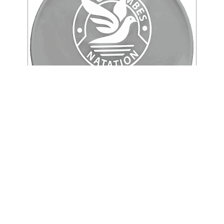
Groupe Triathlon Confirmé
Caroline
17 Août 2025
Groupe Triathlon Confirmé
Lire la suite...