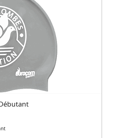
 Débutant
ant