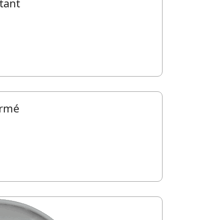
tant
irmé