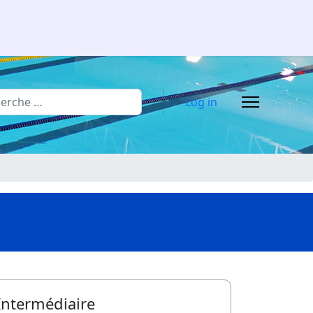
rcher
Log in
ntermédiaire