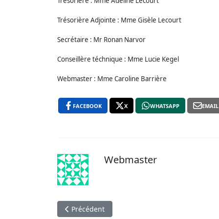
Trésorière : Mme Adeline Lecourt
Trésorière Adjointe : Mme Gisèle Lecourt
Secrétaire : Mr Ronan Narvor
Conseillère téchnique : Mme Lucie Kegel
Webmaster : Mme Caroline Barrière
FACEBOOK
X
WHATSAPP
EMAIL
Webmaster
Article précédent : Clarification
Précédent