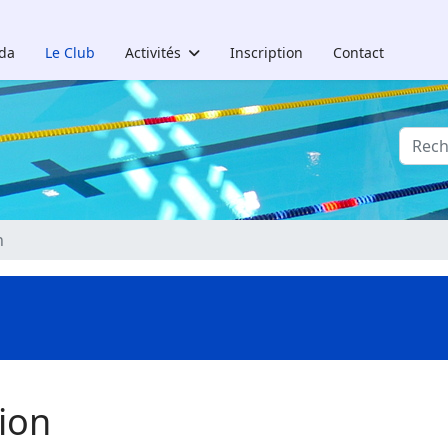
da
Le Club
Activités
Inscription
Contact
Reche
n
tion